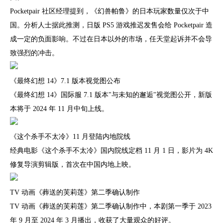
Pocketpair 社区经理提到，《幻兽帕鲁》的日本玩家数量仅次于中
国。分析人士据此推测，日版 PS5 游戏推迟发售会给 Pocketpair 造
成一定的负面影响。不过在日本以外的市场，任天堂起诉并不会导
致强烈的冲击。
《最终幻想 14》7.1 版本视觉图公布
《最终幻想 14》国际服 7.1 版本"与未知的邂逅"视觉图公开，新版
本将于 2024 年 11 月中旬上线。
《这个杀手不太冷》11 月登陆内地院线
经典电影《这个杀手不太冷》国内院线定档 11 月 1 日，影片为 4K
修复导演剪辑版，首次在中国内地上映。
TV 动画《葬送的芙莉莲》第二季确认制作
TV 动画《葬送的芙莉莲》第二季确认制作中，本剧第一季于 2023
年 9 月至 2024 年 3 月播出，收获了大量观众的好评。